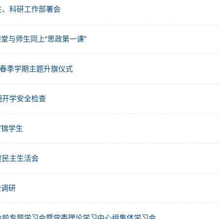
生、科研工作部署会
堂与师生同上“思政第一课”
6年春季学期主题升旗仪式
期开学安全检查
留锦学生
度民主生活会
校调研
会会前专题学习会暨党委理论学习中心组集体学习会