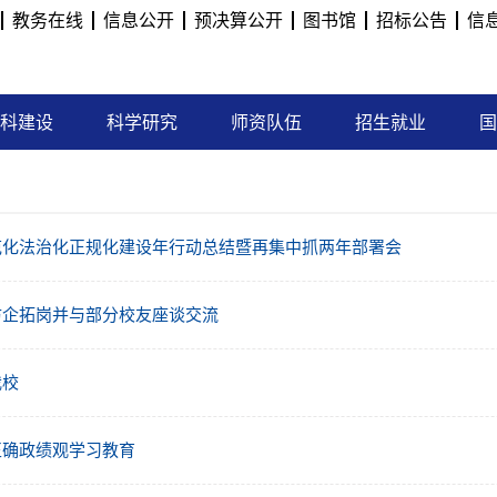
教务在线
信息公开
预决算公开
图书馆
招标公告
信
科建设
科学研究
师资队伍
招生就业
国
范化法治化正规化建设年行动总结暨再集中抓两年部署会
访企拓岗并与部分校友座谈交流
我校
正确政绩观学习教育