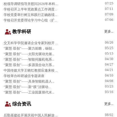
07/25
校领导调研指导并慰问2026年本科...
07/11
学校召开上半年党政重点工作调度...
07/09
学校党委举行树立和践行正确政绩...
07/06
学校召开党委理论学习中心组（扩...
教学科研
更多...
06/26
交叉科学学院邀请企业专家到校开 ...
05/25
“聚慧·双创”——聚力前瞻，铜创...
05/15
“聚慧·双创”——太阳光驱动光催...
04/30
“聚慧·双创”——智能伺服机电系...
04/27
“聚慧·双创”——多源混合动力系...
04/21
中国传媒大学王晓红教授应邀来校 ...
04/10
学校举办科研诚信专题讲座
04/08
“聚慧·双创”——具身智能机器人...
03/23
“聚慧·双创”——新“膜”法驱动...
03/16
“聚慧·双创”——工业固废替代水...
综合资讯
更多...
08/02
后勤基建处开展庆祝中国人民解放 ...