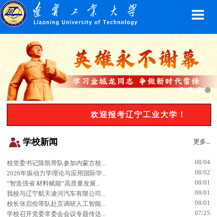
欢迎报考辽宁工业大学！
学校新闻
更多...
08/04
校党委书记陈凯带队参加内蒙古校...
08/02
2026年振动力学理论与应用国际学...
08/01
“智造强省 材料赋能”高质量发展...
08/01
我校与辽宁航天凌河汽车有限公司...
08/01
校长张启俭带队赴京调研人工智能...
07/25
学校召开党委常委会会议专题传达...