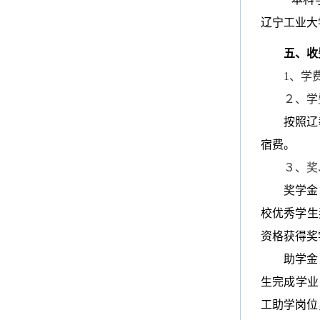
辽宁工业大
五、收
1、学
２、学
按照辽
宿费。
３、奖
奖学金
校优秀学生奖
资格获得奖
助学金
生完成学业
工助学岗位