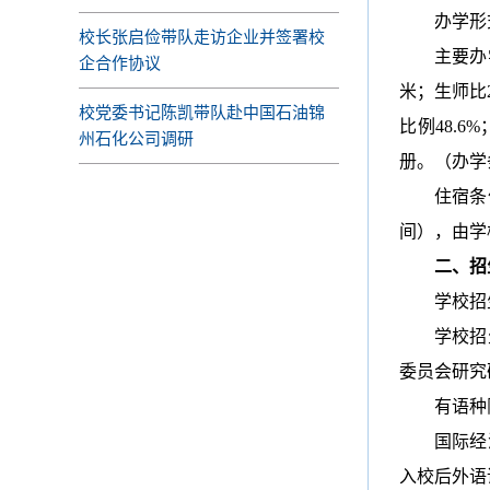
办学形
校长张启俭带队走访企业并签署校
主要办
企合作协议
米；生师比
校党委书记陈凯带队赴中国石油锦
比例48.6
州石化公司调研
册。
（办学
住宿条
间），由学
二、
招
学校招
学校招
委员会研究
有语种
国际经
入校后外语