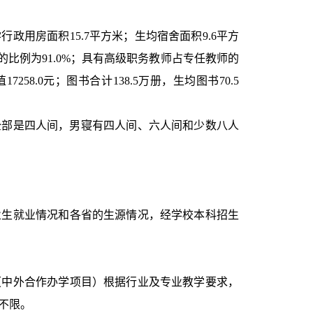
学行政用房面积
15.7
平方米；生均宿舍面积9.6平方
的比例为9
1.0%；具有高级职务教师占专任教师的
258.0元；图书合计138.5万册，生均图书70.5
全部是四人间，男寝有四人间、六人间和少数八人
业生就业情况和各省的生源情况，经学校本科招生
（中外合作办学项目）根据行业及专业教学要求，
不限。