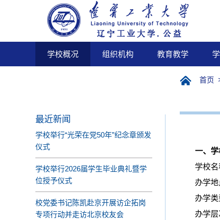
学校概况
组织机构
教育教学
学
首页
最近新闻
学校举行“光荣在党50年”纪念章颁发
仪式
一、
学
学校名
学校举行2026届学生毕业典礼暨学
位授予仪式
办学地
办学类
校党委书记陈凯赴京开展访企拓岗
办学层
专项行动并走访北京校友会