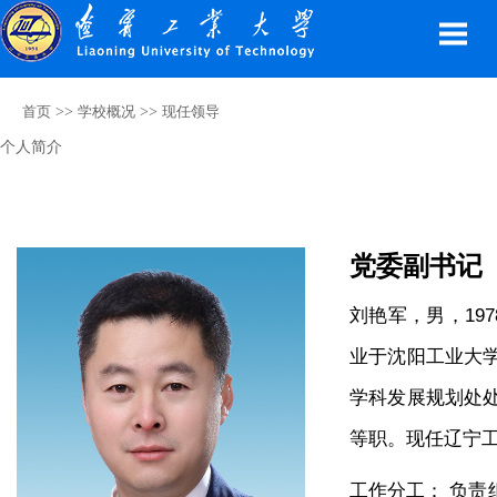
>>
>>
首页
学校概况
现任领导
个人简介
党委副书记
刘艳军，男，19
业于沈阳工业大
学科发展规划处
等职。现任辽宁
工作分工：
负责