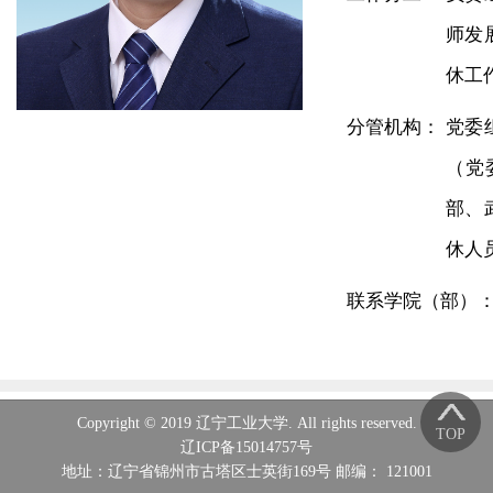
师发
休工
分管机构：
党委
（党
部、
休人
联系学院（部）
Copyright © 2019 辽宁工业大学. All rights reserved.
TOP
辽ICP备15014757号
地址：辽宁省锦州市古塔区士英街169号 邮编： 121001