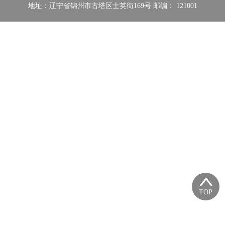
地址：辽宁省锦州市古塔区士英街169号 邮编： 121001
TOP