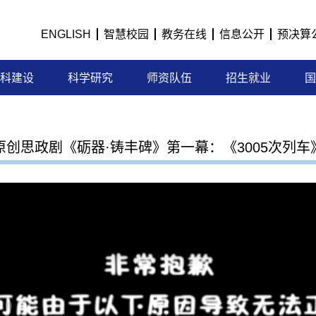
ENGLISH
智慧校园
教务在线
信息公开
预决算
科建设
科学研究
师资队伍
招生就业
国
原创思政剧《砺器·铸丰碑》第一幕：《3005次列车