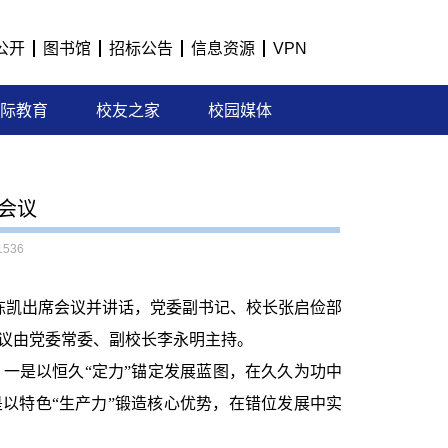
公开
图书馆
招标公告
信息资源
VPN
际教育
校友之家
校园媒体
设会议
1536
记陈凯出席会议并讲话，党委副书记、校长张启俭部
会议由党委常委、副校长李永明主持。
一是以恒久“定力
”锚定发展蓝图，在久久为功中
以特色“生产力”锻造核心优势，在错位发展中实